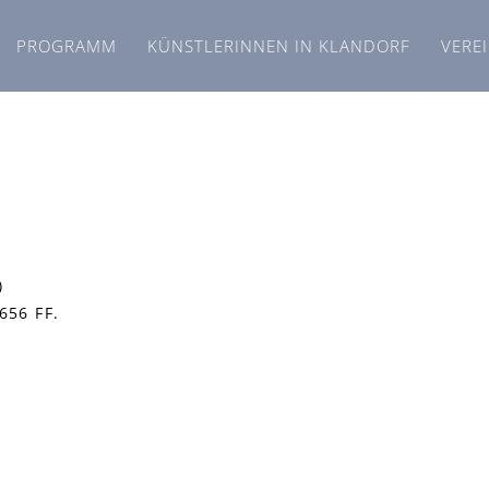
PROGRAMM
KÜNSTLERINNEN IN KLANDORF
VERE
)
656 FF.