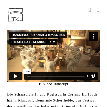
Zum
Inhalt
springen
Die Schauspielerin und Regisseurin Corinna Harfouch
hat in Klandorf, Gemeinde Schorfheide, den Festsaal
des ehemaligen Gasthofes gekauft, um ein Dorftheater